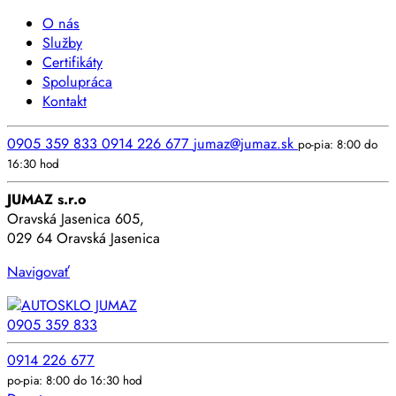
O nás
Služby
Certifikáty
Spolupráca
Kontakt
0905 359 833
0914 226 677
jumaz@jumaz.sk
po-pia: 8:00 do
16:30 hod
JUMAZ s.r.o
Oravská Jasenica 605,
029 64 Oravská Jasenica
Navigovať
0905 359 833
0914 226 677
po-pia: 8:00 do 16:30 hod