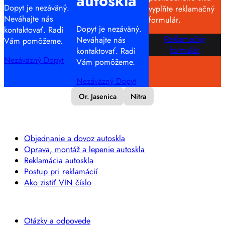
autoskla
Dopyt je nezáväný.
vyplňte reklamačný
Neváhajte nás
formulár.
Dopyt je nezáväný.
kontaktovať. Radi
Reklamačný
Neváhajte nás
Vám pomôžeme.
formulár
kontaktovať. Radi
Nezáväzný Dopyt
Vám pomôžeme.
Nezáväzný Dopyt
Or. Jasenica
Nitra
NEZÁVÄZNÝ DOPYT
Objednanie a dovoz autoskla
Oprava, montáž a lepenie autoskla
Reklamácia autoskla
Postup pri reklamácií
Ako zistiť VIN číslo
SLUŽBY
Otázky a odpovede