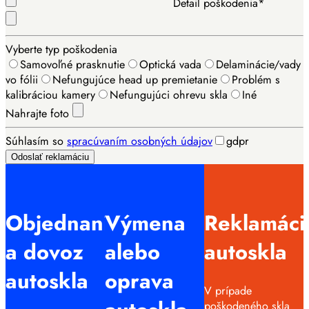
Detail poškodenia*
Vyberte typ poškodenia
Samovoľné prasknutie
Optická vada
Delaminácie/vady
vo fólii
Nefungujúce head up premietanie
Problém s
kalibráciou kamery
Nefungujúci ohrevu skla
Iné
Nahrajte foto
Súhlasím so
spracúvaním osobných údajov
gdpr
Odoslať reklamáciu
Objednanie
Výmena
Reklamáci
a dovoz
alebo
autoskla
autoskla
oprava
V prípade
poškodeného skla