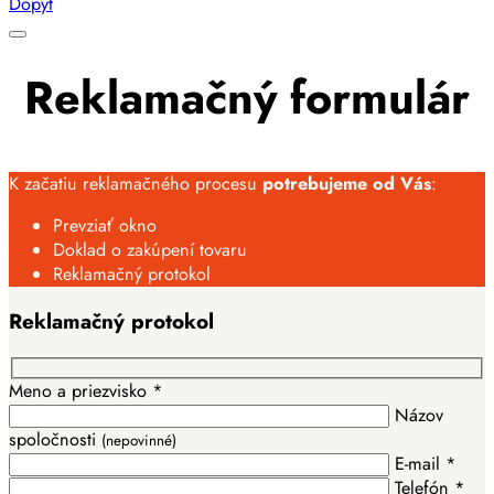
Dopyt
Reklamačný formulár
K začatiu reklamačného procesu
potrebujeme od Vás
:
Prevziať okno
Doklad o zakúpení tovaru
Reklamačný protokol
Reklamačný protokol
Meno a priezvisko *
Názov
spoločnosti
(nepovinné)
E-mail *
Telefón *