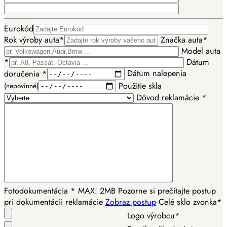
Eurokód
Rok výroby auta*
Značka auta*
Model auta
*
Dátum
doručenia *
Dátum nalepenia
Použitie skla
(nepovinné)
Dôvod reklamácie *
Fotodokumentácia *
MAX: 2MB
Pozorne si prečítajte postup
pri dokumentácii reklamácie
Zobraz postup
Celé sklo zvonka*
Logo výrobcu*