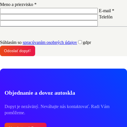
Meno a priezvisko *
E-mail *
Telefón
Súhlasím so
spracúvaním osobných údajov
gdpr
Odoslať dopyt
Objednanie a dovoz autoskla
Dopyt je nezáväný. Neváhajte nás kontaktovať. Radi Vám
pomôžeme.