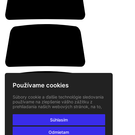
Používame cookies
Súbory cookie a ďalšie technológie sledovania
používame na zlepšenie vášho zážitku z
prehliadania našich webových stránok, na to,
aby sme vám zobrazovali prispôsobený obsah
a cielené reklamy, na analýzu návštevnosti
Súhlasím
našich webových stránok a na pochopenie
toho, odkiaľ naši návštevníci prichádzajú.
Odmietam