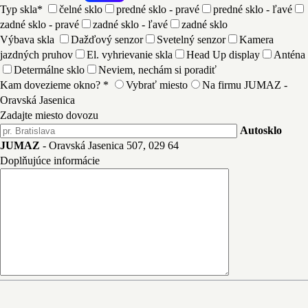
Typ skla*
čelné sklo
predné sklo - pravé
predné sklo - ľavé
zadné sklo - pravé
zadné sklo - ľavé
zadné sklo
Výbava skla
Dažďový senzor
Svetelný senzor
Kamera
jazdných pruhov
El. vyhrievanie skla
Head Up display
Anténa
Determálne sklo
Neviem, nechám si poradiť
Kam dovezieme okno? *
Vybrať miesto
Na firmu JUMAZ -
Oravská Jasenica
Zadajte miesto dovozu
Autosklo
JUMAZ
- Oravská Jasenica 507, 029 64
Doplňujúce informácie