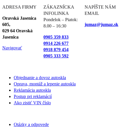
ADRESA FIRMY
ZÁKAZNÍCKA
NAPÍŠTE NÁM
INFOLINKA
EMAIL
Oravská Jasenica
Pondelok – Piatok:
605,
jumaz@jumaz.sk
8.00 – 16:30
029 64 Oravská
Jasenica
0905 359 833
0914 226 677
Navigovať
0918 879 454
0905 333 592
NEZÁVÄZNÝ DOPYT
Objednanie a dovoz autoskla
Oprava, montáž a lepenie autoskla
Reklamácia autoskla
Postup pri reklamácií
Ako zistiť VIN číslo
SLUŽBY
Otázky a odpovede