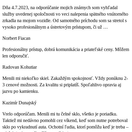
Dňa 4.7.2023, na odporúčanie mojich známych som vyhľadal
služby uvedenej spoločnosti vo veci nalepenia spätného vnútorného
zrkadla na mojom vozidle. Od samotného príchodu som sa stretol s
vysoko profesionálnym a ústretovým prístupom, či už …
Norbert Fiacan
Profesionálny prístup, dobrá komunikácia a priateľské ceny. Môžem
len odporučiť.
Radovan Kohutiar
Menili mi niekoľko skiel. Zakaždým spokojnosť. Vždy ponúknu 2-
3 cenové možnosti. Za kvalitu si priplatíš. Spoľahlivo opravia aj
jazvu po kamienku.
Kazimír Dunajský
Vrelo odporúčam. Menili mi tu čelné sklo, všetko je poriadku.
Taktiež mi nedávno pomohli cez víkend, keď som nutne potreboval
sklo po vykradnutí auta. Ochotní ľudia, ktorí pomôžu keď je treba –