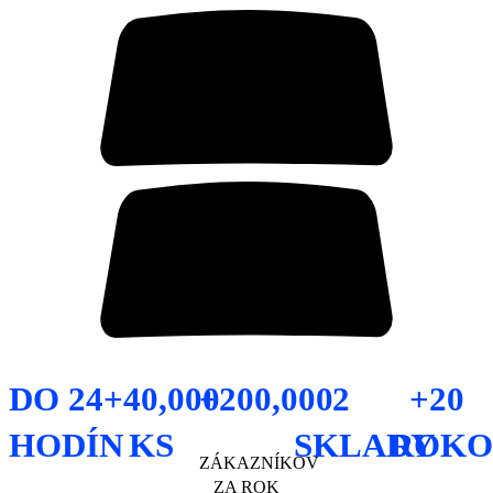
DO 24
+40,000
+200,000
2
+20
HODÍN
KS
SKLADY
ROKO
ZÁKAZNÍKOV
ZA ROK