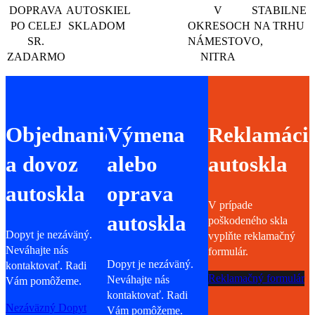
DOPRAVA
AUTOSKIEL
V
STABILNE
PO CELEJ
SKLADOM
OKRESOCH
NA TRHU
SR.
NÁMESTOVO,
ZADARMO
NITRA
Objednanie
Výmena
Reklamáci
a dovoz
alebo
autoskla
autoskla
oprava
V prípade
autoskla
poškodeného skla
Dopyt je nezáväný.
vyplňte reklamačný
Neváhajte nás
formulár.
Dopyt je nezáväný.
kontaktovať. Radi
Reklamačný formulár
Neváhajte nás
Vám pomôžeme.
kontaktovať. Radi
Nezáväzný Dopyt
Vám pomôžeme.